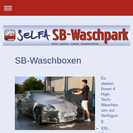
besser - günstiger - sauberer - umweltfreundlicher
SB-Waschboxen
Es
stehen
Ihnen 4
High-
Tech-
Waschbo
xen zur
Verfügun
g:
XXL-