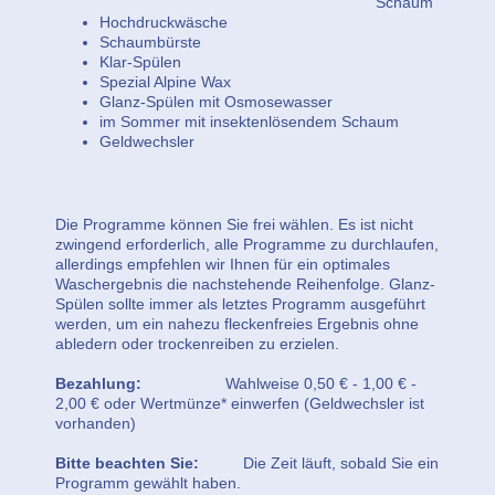
Schaum
Hochdruckwäsche
Schaumbürste
Klar-Spülen
Spezial Alpine Wax
Glanz-Spülen mit Osmosewasser
im Sommer mit insektenlösendem Schaum
Geldwechsler
Die Programme können Sie frei wählen. Es ist nicht
zwingend erforderlich, alle Programme zu durchlaufen,
allerdings empfehlen wir Ihnen für ein optimales
Waschergebnis die nachstehende Reihenfolge. Glanz-
Spülen sollte immer als letztes Programm ausgeführt
werden, um ein nahezu fleckenfreies Ergebnis ohne
abledern oder trockenreiben zu erzielen.
Beza
hlung:
Wahlweise 0,50 € - 1,00 € -
2,00 € oder Wertmünze* einwerfen (Geldwechsler ist
vorhanden)
Bitte beachten Sie:
Die Zeit läuft, sobald Sie ein
Programm gewählt haben.